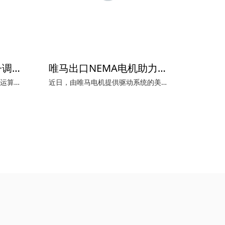
唯马助力台湾台光电子调胶产线扩建
唯马出口NEMA电机助力美国某钢管制造厂新厂建立
随着全球人工智能（AI）、高速运算及5G通信的快速发展，高端电子材料需求持续攀升。全球铜箔基板（CCL）领导厂商台湾台光电子材料股份有限公司（简称: 台光电子）台湾生产基地正加速扩建其调胶生产线产能。
近日，由唯马电机提供驱动系统的美国某知名钢管制造集团全新工厂项目目前已接近完工。该项目中，唯马电机成功向其交付了TECO/东元总计46台符合NEMA标准的高性能电机，其中包括41台AEHH系列低压电机与5台AFJN系列高压电机。