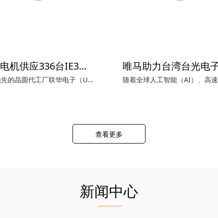
唯马电机供应336台IE3高效低压电机用于联华电子新加坡晶圆厂扩建项目
全球领先的晶圆代工厂联华电子（UMC）位于新加坡的Fab 12i晶圆厂P3扩建项目正加速推进。在该项目中，唯马电机成功向设备商供应了336台TECO东元TEV3系列低压电机，功率覆盖0.55kW至75kW，能效等级达到IE3高效等级。
查看更多
新闻中心