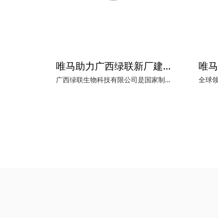
唯马助力广西绿联新厂建立
广西绿联生物科技有限公司是国家制造业单项冠军深交所上市企业（股票代码：301193）----宁波家联科技股份有限公司全资投资的子公司。